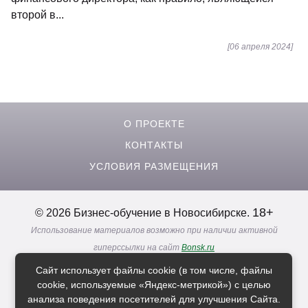
второй в...
[06 апреля 2024]
О ПРОЕКТЕ
КОНТАКТЫ
УСЛОВИЯ РАЗМЕЩЕНИЯ
18+
© 2026 Бизнес-обучение в Новосибирске.
Использование материалов возможно при наличии активной
гиперссылки на сайт
Bonsk.ru
Реклама. Информация о рекламодателях по ссылкам
Сайт использует файлы cookie (в том числе, файлы
Политика в отношении
обработки персональных данных
cookie, используемые «Яндекс-метрикой») с целью
анализа поведения посетителей для улучшения Сайта.