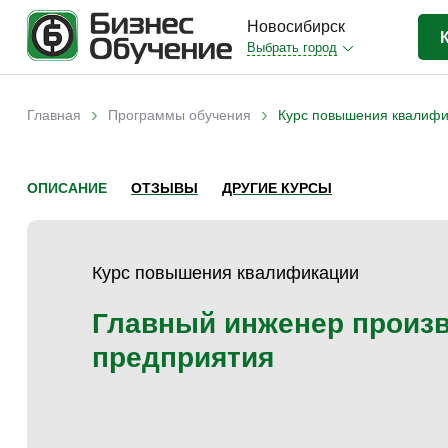
Новосибирск
Выбрать город
Бизнес-образование
(403)
›
›
Главная
Программы обучения
Курс повышения квалифи
Вы здесь
IT-сфера
(35)
Отраслевые
(206)
ОПИСАНИЕ
ОТЗЫВЫ
ДРУГИЕ КУРСЫ
Личная эффективность
(38)
Промышленное обучение
(35)
Курс повышения квалификации
Компьютерная грамотность
(32)
Дизайн
(8)
Главный инженер произ
Красота и здоровье
(5)
предприятия
Личностный рост
(9)
Прочее
(11)