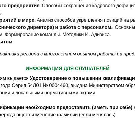
ого предприятия.
Способы сокращения кадрового дефицит
s.
риятий в мире.
Анализ способов укрепления позиций на р
нического директора) и работа с персоналом.
Основные
м. Формирование команды. Методики И. Адизиса.
ытом.
рактики региона с многолетним опытом работы на пре
ИНФОРМАЦИЯ ДЛЯ СЛУШАТЕЛЕЙ
лям выдается
Удостоверение о повышении квалификац
 года Серия 54Л01 № 0004460, выдана Министерством обра
вании и локальными нормативными актами.
ификации необходимо предоставить (иметь при себе)
тверждающего изменение фамилии (если менялась).