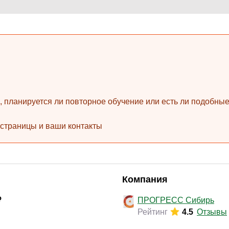
Законодательство и право
(17)
Логистика и снабжение
(42)
ВЭД / таможня
(16)
Делопроизводство / секретариат / АХО
(27)
Безопасность
(17)
Тренинги для тренеров
(9)
ь, планируется ли повторное обучение или есть ли подобн
 страницы и ваши контакты
Компания
ПРОГРЕСС Сибирь
Рейтинг
4.5
Отзывы