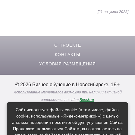
[21 августа 2025]
О ПРОЕКТЕ
КОНТАКТЫ
УСЛОВИЯ РАЗМЕЩЕНИЯ
18+
© 2026 Бизнес-обучение в Новосибирске.
Использование материалов возможно при наличии активной
гиперссылки на сайт
Bonsk.ru
Реклама. Информация о рекламодателях по ссылкам
Сайт использует файлы cookie (в том числе, файлы
Политика в отношении
обработки персональных данных
cookie, используемые «Яндекс-метрикой») с целью
анализа поведения посетителей для улучшения Сайта.
Продолжая пользоваться Сайтом, вы соглашаетесь на
Расскажи друзьям о нас