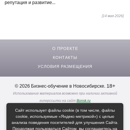
репутация и развитие...
[14 мая 2026]
О ПРОЕКТЕ
КОНТАКТЫ
УСЛОВИЯ РАЗМЕЩЕНИЯ
18+
© 2026 Бизнес-обучение в Новосибирске.
Использование материалов возможно при наличии активной
гиперссылки на сайт
Bonsk.ru
Реклама. Информация о рекламодателях по ссылкам
Сайт использует файлы cookie (в том числе, файлы
Политика в отношении
обработки персональных данных
cookie, используемые «Яндекс-метрикой») с целью
анализа поведения посетителей для улучшения Сайта.
Продолжая пользоваться Сайтом, вы соглашаетесь на