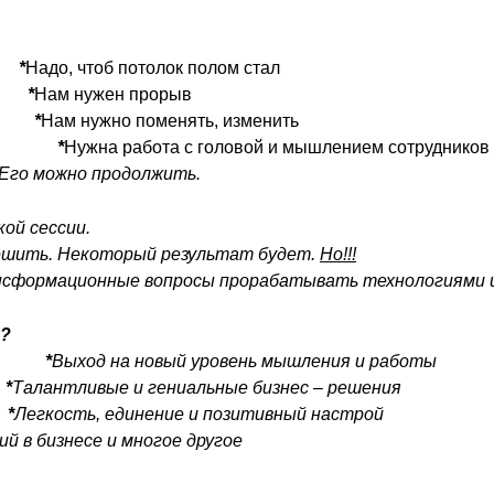
ак
*
Надо, чтоб потолок полом стал
ое
*
Нам нужен прорыв
ат
*
Нам нужно поменять, изменить
ить
*
Нужна работа с головой и мышлением сотрудников
. Его можно продолжить.
ой сессии.
решить. Некоторый результат будет.
Но!!!
формационные вопросы прорабатывать технологиями и
а?
йты
*
Выход на новый уровень мышления и работы
й
*
Талантливые и гениальные бизнес – решения
й
*
Легкость, единение и позитивный настрой
й в бизнесе и многое другое