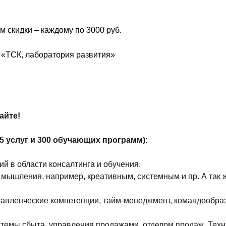
м скидки – каждому по 3000 руб.
ор компании «ТСК, лаборатория развити
айте!
45 услуг и 300 обучающих программ):
й в области консалтинга и обучения.
 мышления, например, креативным, системным и пр. А так
равленческие компетенции, тайм-менеджмент, командообраз
стемы сбыта, управления продажами, отделом продаж. Техн