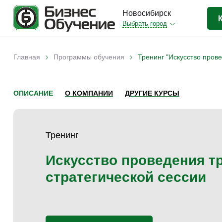
Новосибирск
Выбрать город
Бизнес-образование
(400)
›
›
Главная
Программы обучения
Тренинг "Искусство пров
Вы здесь
IT-сфера
(35)
Отраслевые
(199)
ОПИСАНИЕ
О КОМПАНИИ
ДРУГИЕ КУРСЫ
Личная эффективность
(38)
Промышленное обучение
(35)
Тренинг
Компьютерная грамотность
(32)
Дизайн
(8)
Искусство проведения 
Красота и здоровье
(5)
стратегической сессии
Личностный рост
(9)
Прочее
(11)