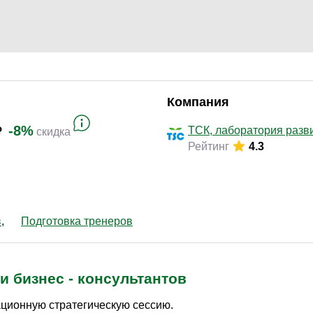
Законодательство и право
(17)
Логистика и снабжение
(42)
ВЭД / таможня
(13)
Делопроизводство / секретариат / АХО
(27)
Безопасность
(17)
Компания
Тренинги для тренеров
(9)
-8%
ТСК, лаборатория разв
скидка
Рейтинг
4.3
в
Подготовка тренеров
и бизнес - консультантов
ционную стратегическую сессию.