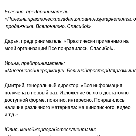
Евгения
,
предприниматель
:
«
Полезны
практические
задания
по
анализу
маркетинга
,
о
продажника
.
Все
понятно
.
Спасибо
!»
Дарья, предприниматель: «Практически применимо на
моей организации! Все понравилось! Спасибо!».
Ирина
,
предприниматель
:
«
Много
новой
информации
.
Большой
простор
для
размышл
Дмитрий, генеральный директор: «Вся информация
получена в первый раз. Изложение было в достаточно
доступной форме, понятно, интересно. Понравилось
наличие различного материала: машинописного, видео
и т.д.»
Юлия
,
менеджер
по
работе
с
клиентами
: