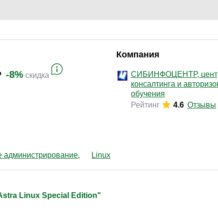
Законодательство и право
(17)
Логистика и снабжение
(42)
ВЭД / таможня
(16)
Делопроизводство / секретариат / АХО
(27)
Компания
Безопасность
(17)
-8%
СИБИНФОЦЕНТР, цент
скидка
консалтинга и авториз
Тренинги для тренеров
(9)
обучения
Рейтинг
4.6
Отзывы
е администрирование
Linux
ra Linux Special Edition"