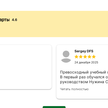
4.6
Sergey DFS
24 декабря 2025
Превосходный учебный ц
В первый раз обучался о
руководством Нужина Се
курс по MS SQL 2016 у Городилов
Читать полностью
задаваемые вопросы был
информация. Удалось за
структурировать их.