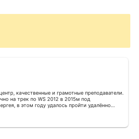
ентр, качественные и грамотные преподаватели.
чно на трек по WS 2012 в 2015м под
ргея, в этом году удалось пройти удалённо
а Вадима. На дополнительно
и получены ответы, грамотно доносится
крыть некоторые пробелы в знаниях и лучше