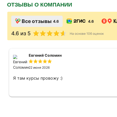
ОТЗЫВЫ О КОМПАНИИ
Все отзывы
4.6
4.6
4.6
из 5
На основе
106
оценок
Евгений Соломин
22 июня 2026
Я там курсы провожу :)