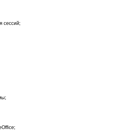
я сессий;
мы;
Office;