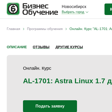
Новосибирск
Выбрать город
Бизнес-образование
(403)
›
›
Главная
Программы обучения
Онлайн. Курс "AL-1701: A
Вы здесь
IT-сфера
(35)
Отраслевые
(206)
ОПИСАНИЕ
ОТЗЫВЫ
ДРУГИЕ КУРСЫ
Личная эффективность
(38)
Промышленное обучение
(35)
Онлайн. Курс
Компьютерная грамотность
(32)
Дизайн
(8)
AL-1701: Astra Linux 1.7
Красота и здоровье
(5)
Личностный рост
(9)
Прочее
(11)
Подать заявку