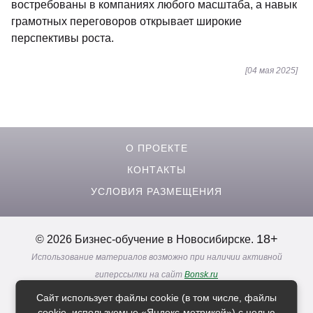
востребованы в компаниях любого масштаба, а навык
грамотных переговоров открывает широкие
перспективы роста.
[04 мая 2025]
О ПРОЕКТЕ
КОНТАКТЫ
УСЛОВИЯ РАЗМЕЩЕНИЯ
18+
© 2026 Бизнес-обучение в Новосибирске.
Использование материалов возможно при наличии активной
гиперссылки на сайт
Bonsk.ru
Реклама. Информация о рекламодателях по ссылкам
Сайт использует файлы cookie (в том числе, файлы
Политика в отношении
обработки персональных данных
cookie, используемые «Яндекс-метрикой») с целью