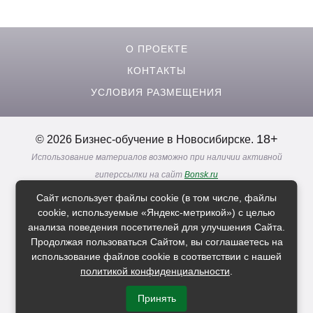
О ПРОЕКТЕ
КОНТАКТЫ
УСЛОВИЯ РАЗМЕЩЕНИЯ
18+
© 2026 Бизнес-обучение в Новосибирске.
Использование материалов возможно при наличии активной
гиперссылки на сайт
Bonsk.ru
Реклама. Информация о рекламодателях по ссылкам
Сайт использует файлы cookie (в том числе, файлы
Политика в отношении
обработки персональных данных
cookie, используемые «Яндекс-метрикой») с целью
анализа поведения посетителей для улучшения Сайта.
Продолжая пользоваться Сайтом, вы соглашаетесь на
Расскажи друзьям о нас
использование файлов cookie в соответствии с нашей
политикой конфиденциальности
.
Принять